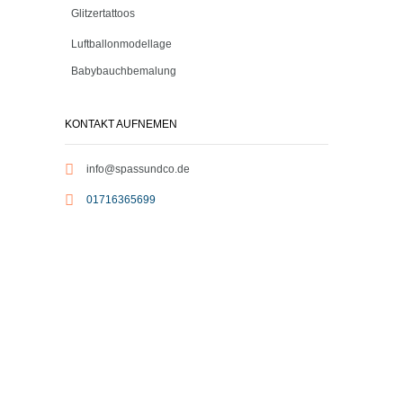
Glitzertattoos
Luftballonmodellage
Babybauchbemalung
KONTAKT AUFNEMEN
info@spassundco.de
01716365699