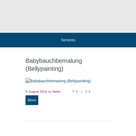
Services
Babybauchbemalung
(Bellypainting)
5. August 2014
by
Heike
0
0
More